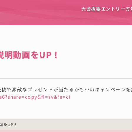
大会概要
エントリー方
明動画をUP !
投稿で素敵なプレゼントが当たるかも⋯のキャンペーンを
a6?share=copy&fl=sv&fe=ci
をUP !