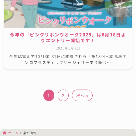
今年の「ピンクリボンウオーク2025」は8月18日よ
りエントリー開始です！
2025年5月8日
今年は富山で10月30-31日に開催される「第13回日本乳房オ
ンコプラスティックサージェリー学会総会…
投
次へ »
2
1
稿
の
ペ
ー
ホーム
>
最新情報